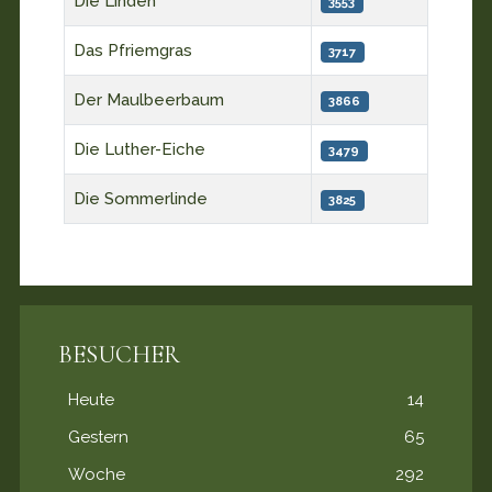
Die Linden
3553
Das Pfriemgras
3717
Der Maulbeerbaum
3866
Die Luther-Eiche
3479
Die Sommerlinde
3825
BESUCHER
Heute
14
Gestern
65
Woche
292