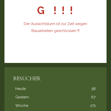
G ! ! !
Der Aussichtsturm ist zur Zeit wegen
Bauarbeiten geschlossen !!!
BESUCHER
Heute
58
Gestern
67
Woche
271