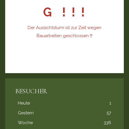
G ! ! !
Der Aussichtsturm ist zur Zeit wegen
Bauarbeiten geschlossen !!!
BESUCHER
Heute
1
Gestern
57
Woche
336