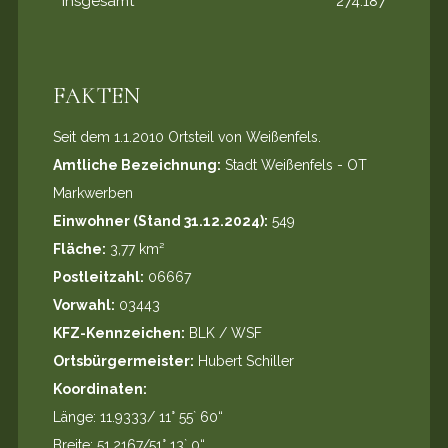
Insgesamt
274.187
FAKTEN
Seit dem 1.1.2010 Ortsteil von Weißenfels.
Amtliche Bezeichnung:
Stadt Weißenfels - OT
Markwerben
Einwohner (Stand 31.12.2024):
549
Fläche:
3,77 km²
Postleitzahl:
06667
Vorwahl:
03443
KFZ-Kennzeichen:
BLK / WSF
Ortsbürgermeister:
Hubert Schiller
Koordinaten:
Länge: 11.9333/ 11° 55` 60“
Breite: 51.2167/51° 13` 0“